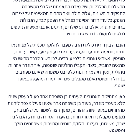
ההשלכות הכלכליות ושל מידת התאמתם של בני המשפחה
לתפקידים השונים, עלולים להיווצר מתחים המאיימים על יציבות
העסק. כל עוד הדור המייסד מנהל את העסק לבדו, הגבולות
ברורים יחסית. אולם ברגע שילדים, חתנים או בני משפחה נוספים
נכנסים לתמונה, נדרש סדר חדש.
העברה בין דורית כוללת הרבה מעבר לחלוקה טכנית של מניות או
זכויות חתימה. יחד עם העסק עוברים ידע מקצועי, קשרי עבודה,
מוניטין, אשראי ואחריות כלפי עובדים. לכן חשוב לברר מראש מי
מתאים להוביל, כיצד יתקבלו החלטות שוטפות, איך תוגדר אחריות
ניהולית, ואיך תישמר הוגנות כלפי בני משפחה שאינם מעורבים
בניהול היומיומי ואינם מקבלים שכר או תמורה מהעסק באופן
שוטף.
כאן מתחילים האתגרים. לעיתים בן משפחה אחד פעיל בעסק שנים
ללא מעמד מוגדר, בעוד בן משפחה אחר שאינו פעיל מצפה ליהנות
מהרווחים באופן שווה. ההורים, מתוך רצון לשמור על שלום בית,
נמנעים מקבלת החלטות חדות. בהיעדר הסדרה ברורה, הגבול בין
שכר, משיכות, בעלות, חלוקת רווחים ומחויבות משפחתית הולך
ומטשטש.