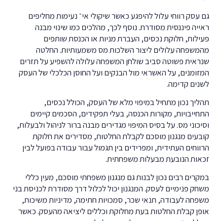
גם עסק רווחי עלול להיפגע כאשר שיקולי אי־ נעימות מחליפים
ראייה פיננסית מסודרת. נוסף לכך, מהלכים כמו שינוי מבנה
פעילות, חלוקת נכסים, העברת מניות או הכנסת שותפים
מהמשפחה עלולים ליצור השלכות מס משמעותיות. החלטה
שנראית פשוטה סביב שולחן המשפחה עלולה להשפיע על תזרים
המזומנים, על האשראי מול הבנקים ועל החוסן הכלכלי של העסק
לשנים קדימה.
תהליך נכון מתחיל במיפוי מלא של העסק, הכולל נכסים,
התחייבויות, מקורות הכנסה, בעלי תפקידים, הסכמים קיימים
וסיכוני מס. על בסיס המיפוי מגדירים מבנה ברור לניהול ולבעלות,
קובעים מנגנון מוסכם לקבלת החלטות, מסדירים את חלוקת
הרווחים העתידית, ומפרידים בין תגמול עבור עבודה בפועל לבין
זכאות הנובעת מבעלות משפחתית.
במקרים רבים נכון לבנות גם מנגנון משפחתי מוסכם, מעין כללי
משחק פנימיים לעסק. המנגנון יכול לכלול דרך מסודרת לכניסת בני
משפחה לעבודה, תנאי שכר, סמכויות חתימה, מדיניות משיכות,
אופן קבלת החלטות בעת מחלוקת וכללים ליציאה מהעסק. כאשר