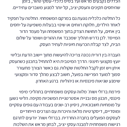
הכללים נקבעים מראש ועל בסיס כלכלי-עסקי טהור, בזמן
שהיחסים תקינים והעסק יציב, קל יותר למנוע משברים עתידיים.
כל החלטה כלכלית נוגעת גם במרקם המשפחתי. החלטה על תפקיד
לאחד הילדים, חלוקת רווחים או שינוי בבעלות משפיעה על יחסים
בין אחים, על תחושת הצדק בתוך המשפחה ועל מעמד הדור
המייסד. לכן נדרש תהליך שמכבד את ההורים ושומר על שלום
הבית, לצד קבלת הכרעות חיוניות לעתיד העסק.
העברה בין דורית נכונה צריכה להיעשות מתוך יישוב הדעת ובליווי
יועץ מקצועי חיצוני. הדרך המיטבית היא להתחיל בתכנון כשהעסק
איתן ויש זמן לקבל החלטות שקולות. גם כאשר הצורך מתעורר
סמוך למועד הפרישה בפועל, חשוב לבצע מהלך סדור ומקצועי
שימנע שגיאות פיננסיות או ניהוליות ברגע האחרון.
פירמת ברזלי ושות׳ מלווה עסקים משפחתיים בתהליכי מיפוי
פיננסי, תכנון מס ובניית אסטרטגיית המשכיות מקיפה. הליווי נשען
על מומחיות חשבונאית, ניסיון רב-שנים בעבודה עם גופים עסקיים
ומוסדיים, דיסקרטיות מלאה והיכרות עם הצרכים הייחודיים
לעסקים הפועלים בחברה החרדית. בברזלי ושות׳ יודעים לתרגם
רגישות משפחתית למבנה עסקי יציב, לבחון מראש את השלכות