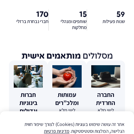
170
15
59
שנות פעילות
שותפים ומנהלי
חברי נבחרת ברזלי
מחלקות
מסלולים
מותאמים אישית
החברה
עמותות
חברות
החרדית
ומלכ”רים
בינוניות
ליווי מלא
ליווי מלא
וגדולות
לעסקים
למוסדות
פתרונות
מהמגזר
ללא
אתר זה עושה שימוש בעוגיות (Cookies) לצורך שיפור חווית
מתקדמים
החרדי –
כוונת
הגלישה, המלצות וסטטיסטיקות.
מדיניות פרטיות
לניהול