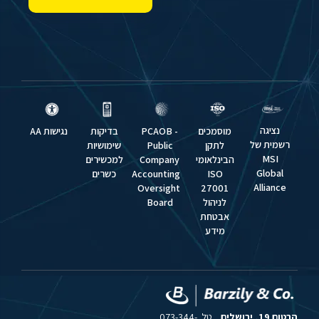
נציגה
מוסמכים
PCAOB -
בדיקות
נגישות AA
רשמית של
לתקן
Public
שימושיות
MSI
הבינלאומי
Company
למכשירים
Global
ISO
Accounting
כשרים
Alliance
Oversight
27001
לניהול
Board
אבטחת
מידע
הרטום 19, ירושלים
טל. 073-344-