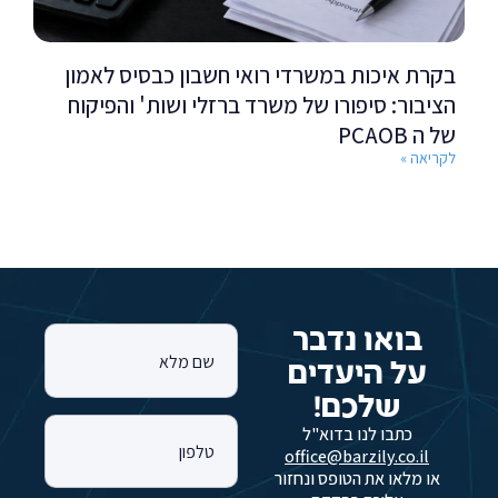
בקרת איכות במשרדי רואי חשבון כבסיס לאמון
הציבור: סיפורו של משרד ברזלי ושות' והפיקוח
של ה PCAOB
לקריאה »
בואו נדבר
שם מלא
על היעדים
שלכם!
כתבו לנו בדוא"ל
טלפון
office@barzily.co.il
או מלאו את הטופס ונחזור