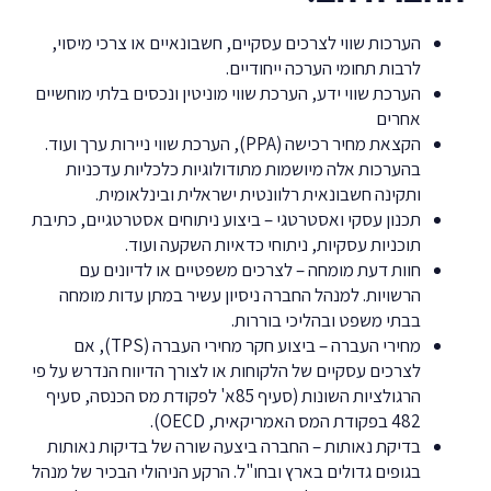
הערכות שווי לצרכים עסקיים, חשבונאיים או צרכי מיסוי,
לרבות תחומי הערכה ייחודיים.
הערכת שווי ידע, הערכת שווי מוניטין ונכסים בלתי מוחשיים
אחרים
הקצאת מחיר רכישה (PPA), הערכת שווי ניירות ערך ועוד.
בהערכות אלה מיושמות מתודולוגיות כלכליות עדכניות
ותקינה חשבונאית רלוונטית ישראלית ובינלאומית.
תכנון עסקי ואסטרטגי – ביצוע ניתוחים אסטרטגיים, כתיבת
תוכניות עסקיות, ניתוחי כדאיות השקעה ועוד.
חוות דעת מומחה – לצרכים משפטיים או לדיונים עם
הרשויות. למנהל החברה ניסיון עשיר במתן עדות מומחה
בבתי משפט ובהליכי בוררות.
מחירי העברה – ביצוע חקר מחירי העברה (TPS), אם
לצרכים עסקיים של הלקוחות או לצורך הדיווח הנדרש על פי
הרגולציות השונות (סעיף 85א' לפקודת מס הכנסה, סעיף
482 בפקודת המס האמריקאית, OECD).
בדיקת נאותות – החברה ביצעה שורה של בדיקות נאותות
בגופים גדולים בארץ ובחו"ל. הרקע הניהולי הבכיר של מנהל