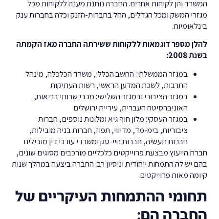
המשרד והן לקוחות אחרים. החברה נותנת מענה ללקוחות מכל
מגזרי המשק ומכל הגדלים, החל בחברות-הזנק וכלה בחברות ענק
בינלאומיות.
להלן מספר דוגמאות ללקוחות ששירתה החברה מאז הקמתה
בשנת 2008:
במגזר הממשלתי: החשב הכללי, משרד הכלכלה, מינהל
התרבות, לשכת המדען הראשי, רשות העתיקות
במגזר הציבורי ובמגזר השלישי: מכבי שרותי בריאות,
האוניברסיטה העברית, עיריית ירושלים
במגזר העסקי: מלון חוף גיא ומלונות נוספים, חברות
ציבוריות, בימ-מד, מדיווי, תפוז, חברות בניה מובילות,
חברות תעשיה, חברות היי-טק ומשרדי עורכי דין מובילים
חברת הייעוץ מבצעת פרוייקטים כלכליים מורכבים מסוגים שונים,
בהם יש לה התמחות ייחודית וניסיון רב. החברה ביצעה במהלך שנות
קיומה מאות פרוייקטים.
תחומי ההתמחות העיקריים של
החברה הם: